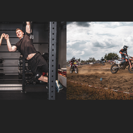
m 
Schurwälder 
sstudio
Stoppelcross
2022